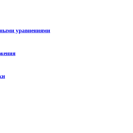
ейными уравнениями
ожения
ки